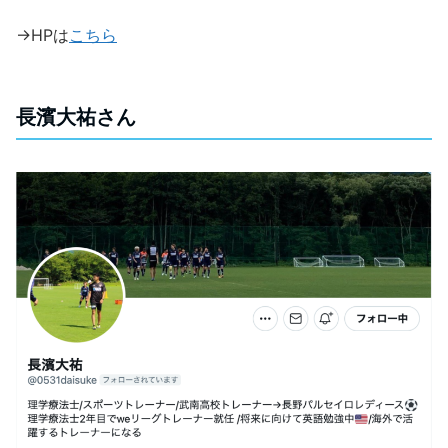
→HPは
こちら
長濱大祐さん